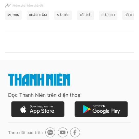
Khám phá thêm chủ đề
MẸ CON
KHÁNH LÂM
MÁI TÓC
TÓC DÀI
GIẢ ĐỊNH
SỞ THÍCH
Đọc Thanh Niên trên điện thoại
Theo dõi báo trên