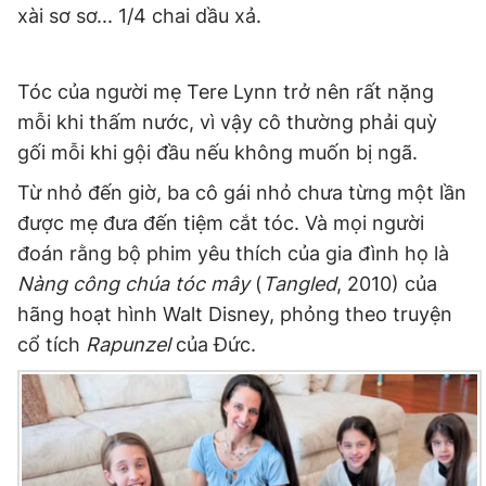
xài sơ sơ... 1/4 chai dầu xả.
Giấy phép xuất bản số 110/GP - BTTTT cấp ngày 24.3.2020
© 2003-2026 Bản quyền thuộc về Báo Thanh Niên. Cấm sao
chép dưới mọi hình thức nếu không có sự chấp thuận bằng văn
bản. Phát triển bởi ePi Technologies, JSC.
Tóc của người mẹ Tere Lynn trở nên rất nặng
mỗi khi thấm nước, vì vậy cô thường phải quỳ
gối mỗi khi gội đầu nếu không muốn bị ngã.
Từ nhỏ đến giờ, ba cô gái nhỏ chưa từng một lần
được mẹ đưa đến tiệm cắt tóc. Và mọi người
đoán rằng bộ phim yêu thích của gia đình họ là
Nàng công chúa tóc mây
(
Tangled
, 2010) của
hãng hoạt hình Walt Disney, phỏng theo truyện
cổ tích
Rapunzel
của Đức.