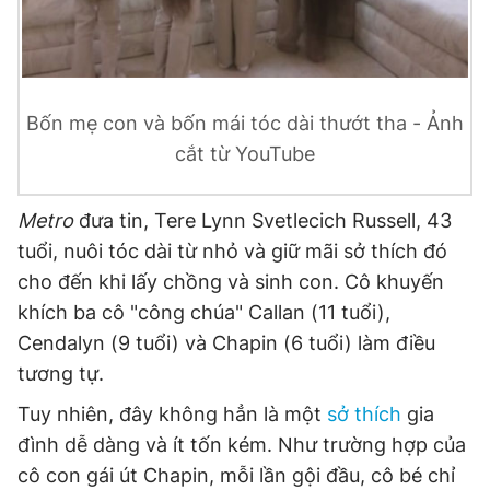
Đọc Thanh Niên trên điện thoại
Bốn mẹ con và bốn mái tóc dài thướt tha - Ảnh
cắt từ YouTube
Theo dõi báo trên
Metro
đưa tin, Tere Lynn Svetlecich Russell, 43
tuổi, nuôi tóc dài từ nhỏ và giữ mãi sở thích đó
Hotline
Liên hệ quảng cáo
cho đến khi lấy chồng và sinh con. Cô khuyến
0906 645 777
0908 780 404
khích ba cô "công chúa" Callan (11 tuổi),
Cendalyn (9 tuổi) và Chapin (6 tuổi) làm điều
Đặt báo
Quảng cáo
RSS
Tòa soạn
Chính sách bảo
tương tự.
Tổng biên tập: Nguyễn Ngọc Toàn
Tuy nhiên, đây không hẳn là một
sở thích
gia
Phó tổng biên tập thường trực: Hải Thành
Phó tổng biên tập: Lâm Hiếu Dũng
đình dễ dàng và ít tốn kém. Như trường hợp của
Phó tổng biên tập: Trần Việt Hưng
cô con gái út Chapin, mỗi lần gội đầu, cô bé chỉ
Tổng thư ký tòa soạn: Đức Trung