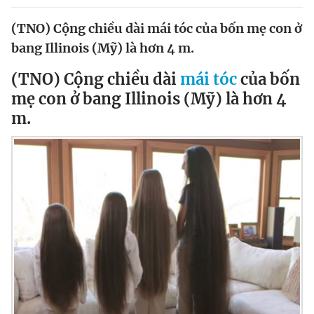
Chuyên mục khác
(TNO) Cộng chiều dài mái tóc của bốn mẹ con ở
Tin đã xem
bang Illinois (Mỹ) là hơn 4 m.
Chào ngày mới
Tin 24h
Đăng xuất
(TNO) Cộng chiều dài
mái tóc
của bốn
Tin thị trường
Tin 360
mẹ con ở bang Illinois (Mỹ) là hơn 4
m.
Video
Magazine
Sản phẩm khác
Tiện ích
Bạn cần biết
Thông tin tòa soạn
Liên hệ quảng cáo