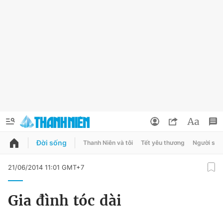
Đời sống
Thanh Niên và tôi
Tết yêu thương
Người sốn
QUẢNG CÁO
ĐẶT BÁO
21/06/2014 11:01 GMT+7
Thông tin tài khoản
Gia đình tóc dài
Đổi mật khẩu
Chuyên mục
Tin đã lưu